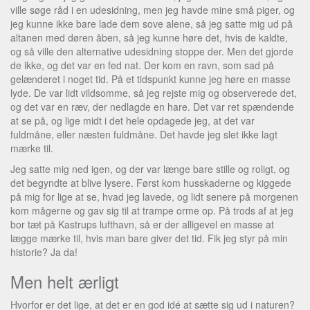
ville søge råd i en udesidning, men jeg havde mine små piger, og
jeg kunne ikke bare lade dem sove alene, så jeg satte mig ud på
altanen med døren åben, så jeg kunne høre det, hvis de kaldte,
og så ville den alternative udesidning stoppe der. Men det gjorde
de ikke, og det var en fed nat. Der kom en ravn, som sad på
gelænderet i noget tid. På et tidspunkt kunne jeg høre en masse
lyde. De var lidt vildsomme, så jeg rejste mig og observerede det,
og det var en ræv, der nedlagde en hare. Det var ret spændende
at se på, og lige midt i det hele opdagede jeg, at det var
fuldmåne, eller næsten fuldmåne. Det havde jeg slet ikke lagt
mærke til.
Jeg satte mig ned igen, og der var længe bare stille og roligt, og
det begyndte at blive lysere. Først kom husskaderne og kiggede
på mig for lige at se, hvad jeg lavede, og lidt senere på morgenen
kom mågerne og gav sig til at trampe orme op. På trods af at jeg
bor tæt på Kastrups lufthavn, så er der alligevel en masse at
lægge mærke til, hvis man bare giver det tid. Fik jeg styr på min
historie? Ja da!
Men helt ærligt
Hvorfor er det lige, at det er en god idé at sætte sig ud i naturen?