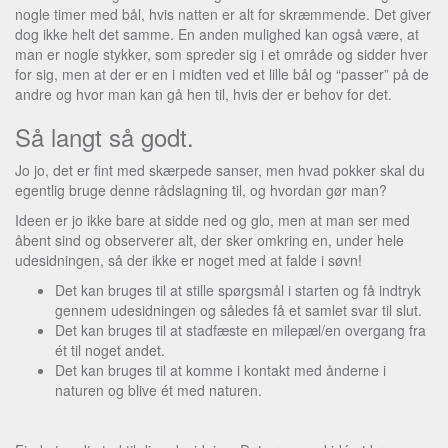
nogle timer med bål, hvis natten er alt for skræmmende. Det giver
dog ikke helt det samme. En anden mulighed kan også være, at
man er nogle stykker, som spreder sig i et område og sidder hver
for sig, men at der er en i midten ved et lille bål og “passer” på de
andre og hvor man kan gå hen til, hvis der er behov for det.
Så langt så godt.
Jo jo, det er fint med skærpede sanser, men hvad pokker skal du
egentlig bruge denne rådslagning til, og hvordan gør man?
Ideen er jo ikke bare at sidde ned og glo, men at man ser med
åbent sind og observerer alt, der sker omkring en, under hele
udesidningen, så der ikke er noget med at falde i søvn!
Det kan bruges til at stille spørgsmål i starten og få indtryk
gennem udesidningen og således få et samlet svar til slut.
Det kan bruges til at stadfæste en milepæl/en overgang fra
ét til noget andet.
Det kan bruges til at komme i kontakt med ånderne i
naturen og blive ét med naturen.