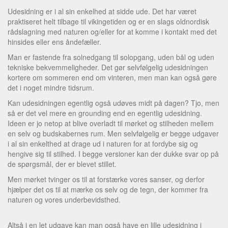
Udesidning er i al sin enkelhed at sidde ude. Det har været
praktiseret helt tilbage til vikingetiden og er en slags oldnordisk
rådslagning med naturen og/eller for at komme i kontakt med det
hinsides eller ens åndefæller.
Man er fastende fra solnedgang til solopgang, uden bål og uden
tekniske bekvemmeligheder. Det gør selvfølgelig udesidningen
kortere om sommeren end om vinteren, men man kan også gøre
det i noget mindre tidsrum.
Kan udesidningen egentlig også udøves midt på dagen? Tjo, men
så er det vel mere en grounding end en egentlig udesidning.
Ideen er jo netop at blive overladt til mørket og stilheden mellem
en selv og budskabernes rum. Men selvfølgelig er begge udgaver
i al sin enkelthed at drage ud i naturen for at fordybe sig og
hengive sig til stilhed. I begge versioner kan der dukke svar op på
de spørgsmål, der er blevet stillet.
Men mørket tvinger os til at forstærke vores sanser, og derfor
hjælper det os til at mærke os selv og de tegn, der kommer fra
naturen og vores underbevidsthed.
Altså i en let udgave kan man også have en lille udesidning i