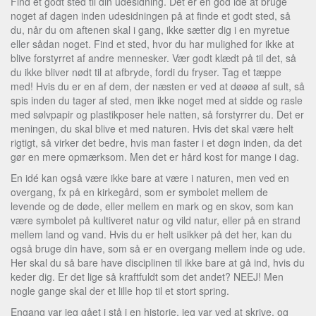
Find et godt sted til din udesidning. Det er en god idé at bruge
noget af dagen inden udesidningen på at finde et godt sted, så
du, når du om aftenen skal i gang, ikke sætter dig i en myretue
eller sådan noget. Find et sted, hvor du har mulighed for ikke at
blive forstyrret af andre mennesker. Vær godt klædt på til det, så
du ikke bliver nødt til at afbryde, fordi du fryser. Tag et tæppe
med! Hvis du er en af dem, der næsten er ved at døøøø af sult, så
spis inden du tager af sted, men ikke noget med at sidde og rasle
med sølvpapir og plastikposer hele natten, så forstyrrer du. Det er
meningen, du skal blive et med naturen. Hvis det skal være helt
rigtigt, så virker det bedre, hvis man faster i et døgn inden, da det
gør en mere opmærksom. Men det er hård kost for mange i dag.
En idé kan også være ikke bare at være i naturen, men ved en
overgang, fx på en kirkegård, som er symbolet mellem de
levende og de døde, eller mellem en mark og en skov, som kan
være symbolet på kultiveret natur og vild natur, eller på en strand
mellem land og vand. Hvis du er helt usikker på det her, kan du
også bruge din have, som så er en overgang mellem inde og ude.
Her skal du så bare have disciplinen til ikke bare at gå ind, hvis du
keder dig. Er det lige så kraftfuldt som det andet? NEEJ! Men
nogle gange skal der et lille hop til et stort spring.
Engang var jeg gået i stå i en historie, jeg var ved at skrive, og