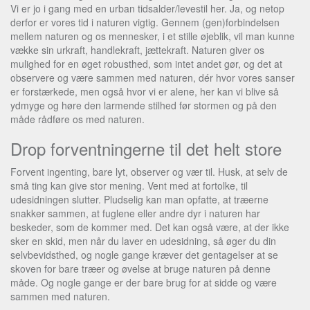
Vi er jo i gang med en urban tidsalder/levestil her. Ja, og netop
derfor er vores tid i naturen vigtig. Gennem (gen)forbindelsen
mellem naturen og os mennesker, i et stille øjeblik, vil man kunne
vække sin urkraft, handlekraft, jættekraft. Naturen giver os
mulighed for en øget robusthed, som intet andet gør, og det at
observere og være sammen med naturen, dér hvor vores sanser
er forstærkede, men også hvor vi er alene, her kan vi blive så
ydmyge og høre den larmende stilhed før stormen og på den
måde rådføre os med naturen.
Drop forventningerne til det helt store
Forvent ingenting, bare lyt, observer og vær til. Husk, at selv de
små ting kan give stor mening. Vent med at fortolke, til
udesidningen slutter. Pludselig kan man opfatte, at træerne
snakker sammen, at fuglene eller andre dyr i naturen har
beskeder, som de kommer med. Det kan også være, at der ikke
sker en skid, men når du laver en udesidning, så øger du din
selvbevidsthed, og nogle gange kræver det gentagelser at se
skoven for bare træer og øvelse at bruge naturen på denne
måde. Og nogle gange er der bare brug for at sidde og være
sammen med naturen.